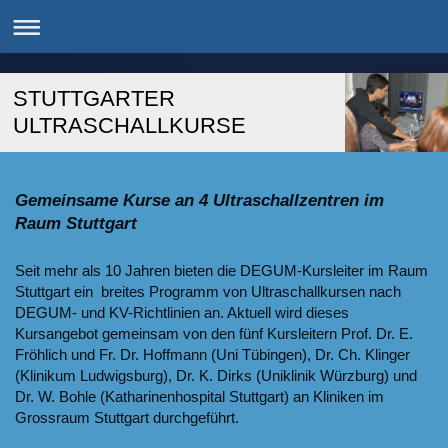
STUTTGARTER
ULTRASCHALLKURSE
Gemeinsame Kurse an 4 Ultraschallzentren im
Raum Stuttgart
Seit mehr als 10 Jahren bieten die DEGUM-Kursleiter im Raum
Stuttgart ein breites Programm von Ultraschallkursen nach
DEGUM- und KV-Richtlinien an. Aktuell wird dieses
Kursangebot gemeinsam von den fünf Kursleitern Prof. Dr. E.
Fröhlich und Fr. Dr. Hoffmann (Uni Tübingen), Dr. Ch. Klinger
(Klinikum Ludwigsburg), Dr. K. Dirks (Uniklinik Würzburg) und
Dr. W. Bohle (Katharinenhospital Stuttgart) an Kliniken im
Grossraum Stuttgart durchgeführt.