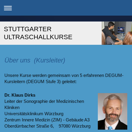
STUTTGARTER
ULTRASCHALLKURSE
Über uns (Kursleiter)
Unsere Kurse werden gemeinsam von 5 erfahrenen DEGUM-
Kursleitern (DEGUM Stufe 3) geleitet:
Dr. Klaus Dirks
Leiter der Sonographie der Medizinischen
Kliniken
Universitätsklinikum Würzburg
Zentrum Innere Medizin (ZIM) - Gebäude A3
Oberdürrbacher Straße 6, 97080 Würzburg